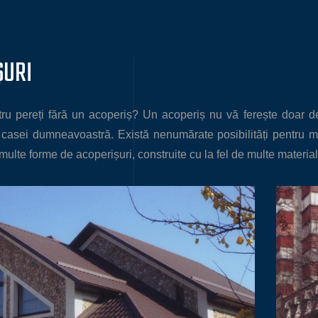
ȘURI
atru pereți fără un acoperiș? Un acoperiș nu vă ferește doar d
 casei dumneavoastră. Există nenumărate posibilități pentru mo
 multe forme de acoperișuri, construite cu la fel de multe material